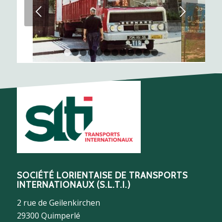
Suivant
1
2
3
4
5
6
7
8
9
10
11
12
SOCIÉTÉ LORIENTAISE DE TRANSPORTS
INTERNATIONAUX (S.L.T.I.)
2 rue de Geilenkirchen
29300 Quimperlé