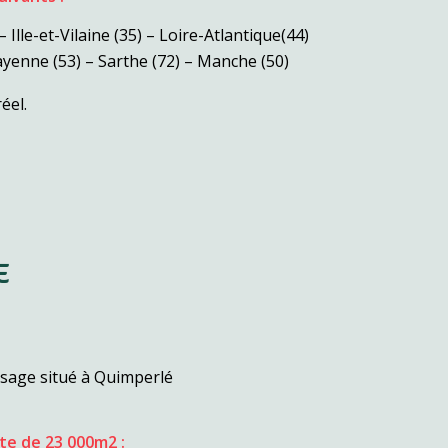
 Ille-et-Vilaine (35) – Loire-Atlantique(44)
yenne (53) – Sarthe (72) – Manche (50)
éel.
E
osage situé à Quimperlé
ite de 23 000m2 :